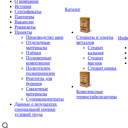
О компании
История
Каталог
Сертификаты
Партнеры
Вакансии
Реквизиты
Проекты
Производство шин
Стеараты и олеаты
Инф
Отделочные
металлов
материалы
Стеарат
Плёнки
кальция
Полимерные
Стеарат
композиции
магния
Полиэтилен,
Стеарат цинка
полипропилен
Реагенты для
бурения
Смазочные
Комплексные
материалы
термостабилизаторы
Суперконцентраты
Данные о результатах
специальной оценки
условий труда