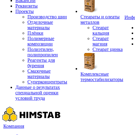
Вакансии
Реквизиты
Проекты
Производство шин
Стеараты и олеаты
Инф
Отделочные
металлов
материалы
Стеарат
Плёнки
кальция
Полимерные
Стеарат
композиции
магния
Полиэтилен,
Стеарат цинка
полипропилен
Реагенты для
бурения
Смазочные
Комплексные
материалы
термостабилизаторы
Суперконцентраты
Данные о результатах
специальной оценки
условий труда
Компания