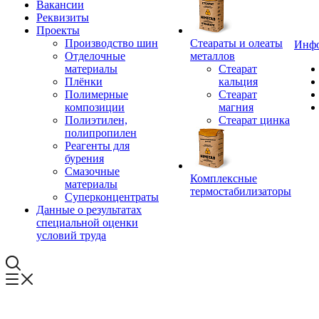
Вакансии
Реквизиты
Проекты
Производство шин
Стеараты и олеаты
Инф
Отделочные
металлов
материалы
Стеарат
Плёнки
кальция
Полимерные
Стеарат
композиции
магния
Полиэтилен,
Стеарат цинка
полипропилен
Реагенты для
бурения
Смазочные
Комплексные
материалы
термостабилизаторы
Суперконцентраты
Данные о результатах
специальной оценки
условий труда