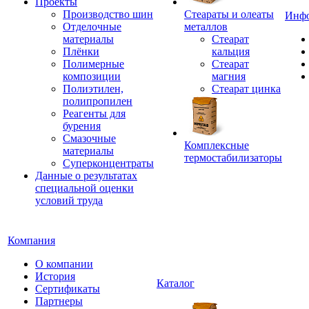
Проекты
Производство шин
Стеараты и олеаты
Инф
Отделочные
металлов
материалы
Стеарат
Плёнки
кальция
Полимерные
Стеарат
композиции
магния
Полиэтилен,
Стеарат цинка
полипропилен
Реагенты для
бурения
Смазочные
Комплексные
материалы
термостабилизаторы
Суперконцентраты
Данные о результатах
специальной оценки
условий труда
Компания
О компании
История
Каталог
Сертификаты
Партнеры