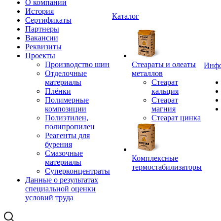
О компании
История
Каталог
Сертификаты
Партнеры
Вакансии
Реквизиты
Проекты
Производство шин
Стеараты и олеаты
Инф
Отделочные
металлов
материалы
Стеарат
Плёнки
кальция
Полимерные
Стеарат
композиции
магния
Полиэтилен,
Стеарат цинка
полипропилен
Реагенты для
бурения
Смазочные
Комплексные
материалы
термостабилизаторы
Суперконцентраты
Данные о результатах
специальной оценки
условий труда