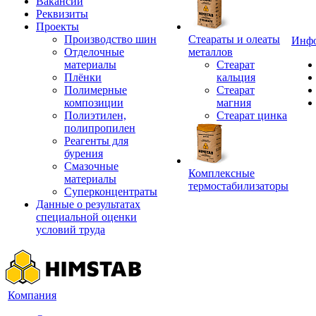
Вакансии
Реквизиты
Проекты
Производство шин
Стеараты и олеаты
Инф
Отделочные
металлов
материалы
Стеарат
Плёнки
кальция
Полимерные
Стеарат
композиции
магния
Полиэтилен,
Стеарат цинка
полипропилен
Реагенты для
бурения
Смазочные
Комплексные
материалы
термостабилизаторы
Суперконцентраты
Данные о результатах
специальной оценки
условий труда
Компания