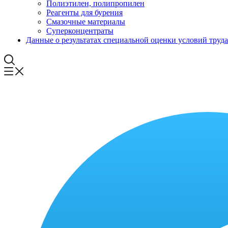
Полиэтилен, полипропилен
Реагенты для бурения
Смазочные материалы
Суперконцентраты
Данные о результатах специальной оценки условий труда