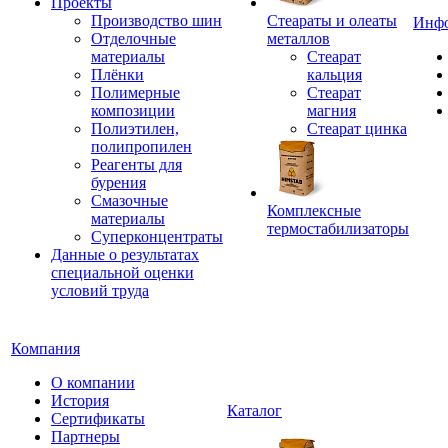
Проекты
Производство шин
Стеараты и олеаты
Инф
Отделочные
металлов
материалы
Стеарат
Плёнки
кальция
Полимерные
Стеарат
композиции
магния
Полиэтилен,
Стеарат цинка
полипропилен
Реагенты для
бурения
Смазочные
Комплексные
материалы
термостабилизаторы
Суперконцентраты
Данные о результатах
специальной оценки
условий труда
Компания
О компании
История
Каталог
Сертификаты
Партнеры