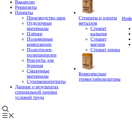
Вакансии
Реквизиты
Проекты
Производство шин
Стеараты и олеаты
Инф
Отделочные
металлов
материалы
Стеарат
Плёнки
кальция
Полимерные
Стеарат
композиции
магния
Полиэтилен,
Стеарат цинка
полипропилен
Реагенты для
бурения
Смазочные
Комплексные
материалы
термостабилизаторы
Суперконцентраты
Данные о результатах
специальной оценки
условий труда