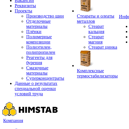
Вакансии
Реквизиты
Проекты
Производство шин
Стеараты и олеаты
Инф
Отделочные
металлов
материалы
Стеарат
Плёнки
кальция
Полимерные
Стеарат
композиции
магния
Полиэтилен,
Стеарат цинка
полипропилен
Реагенты для
бурения
Смазочные
Комплексные
материалы
термостабилизаторы
Суперконцентраты
Данные о результатах
специальной оценки
условий труда
Компания