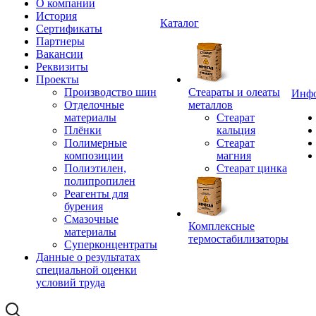
О компании
История
Каталог
Сертификаты
Партнеры
Вакансии
Реквизиты
Проекты
Производство шин
Стеараты и олеаты
Инф
Отделочные
металлов
материалы
Стеарат
Плёнки
кальция
Полимерные
Стеарат
композиции
магния
Полиэтилен,
Стеарат цинка
полипропилен
Реагенты для
бурения
Смазочные
Комплексные
материалы
термостабилизаторы
Суперконцентраты
Данные о результатах
специальной оценки
условий труда