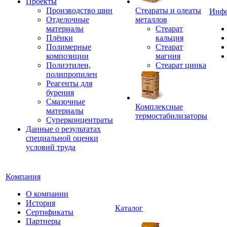
Проекты
Производство шин
Стеараты и олеаты
Инф
Отделочные
металлов
материалы
Стеарат
Плёнки
кальция
Полимерные
Стеарат
композиции
магния
Полиэтилен,
Стеарат цинка
полипропилен
Реагенты для
бурения
Смазочные
Комплексные
материалы
термостабилизаторы
Суперконцентраты
Данные о результатах
специальной оценки
условий труда
Компания
О компании
История
Каталог
Сертификаты
Партнеры