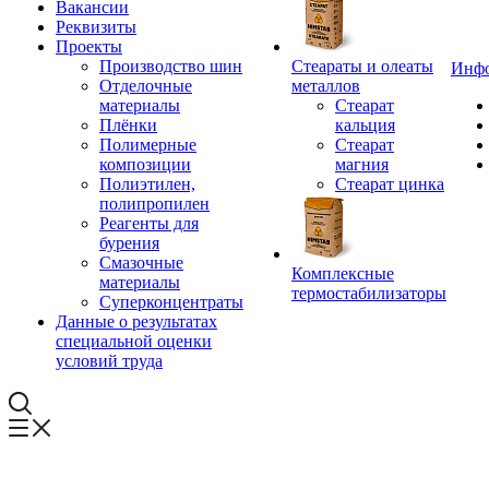
Вакансии
Реквизиты
Проекты
Производство шин
Стеараты и олеаты
Инф
Отделочные
металлов
материалы
Стеарат
Плёнки
кальция
Полимерные
Стеарат
композиции
магния
Полиэтилен,
Стеарат цинка
полипропилен
Реагенты для
бурения
Смазочные
Комплексные
материалы
термостабилизаторы
Суперконцентраты
Данные о результатах
специальной оценки
условий труда