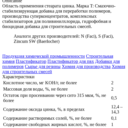
Описание
Область применения стеарата цинка. Марка T: Смазочно-
стабилизирующая добавка для переработки полимеров,
производства суперконцентратов, комплексных
стабилизаторов для поливинилхлорида, гидрофобная и
биоцидная добавка для строительных смесей.
Аналоги других производителей: N (Faci), S (Faci),
Zincum SW (Baerlocher)
Продукция химической промышленности
Строительная
химия
Пластификатор
Пластификатор для пвх
Добавки для
полимеров
Сырье для резины
Химия для производства
Химия
для строительных смесей
Характеристики
Кислотное число, мг KOH/г, не более
2
Массовая доля воды, %, не более
2
Остаток при просеивании через сито 315 мкм, %, не
0,5
более
12,4 –
Содержание оксида цинка, %, в пределах
14,3
Содержание растворимых солей, %, не более
0,1
Содержание свободных жирных кислот, %, не более
1