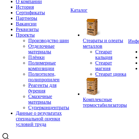
О компании
История
Каталог
Сертификаты
Партнеры
Вакансии
Реквизиты
Проекты
Производство шин
Стеараты и олеаты
Инф
Отделочные
металлов
материалы
Стеарат
Плёнки
кальция
Полимерные
Стеарат
композиции
магния
Полиэтилен,
Стеарат цинка
полипропилен
Реагенты для
бурения
Смазочные
Комплексные
материалы
термостабилизаторы
Суперконцентраты
Данные о результатах
специальной оценки
условий труда