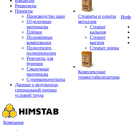
Вакансии
Реквизиты
Проекты
Производство шин
Стеараты и олеаты
Инф
Отделочные
металлов
материалы
Стеарат
Плёнки
кальция
Полимерные
Стеарат
композиции
магния
Полиэтилен,
Стеарат цинка
полипропилен
Реагенты для
бурения
Смазочные
Комплексные
материалы
термостабилизаторы
Суперконцентраты
Данные о результатах
специальной оценки
условий труда
Компания