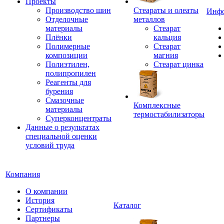
Проекты
Производство шин
Стеараты и олеаты
Инф
Отделочные
металлов
материалы
Стеарат
Плёнки
кальция
Полимерные
Стеарат
композиции
магния
Полиэтилен,
Стеарат цинка
полипропилен
Реагенты для
бурения
Смазочные
Комплексные
материалы
термостабилизаторы
Суперконцентраты
Данные о результатах
специальной оценки
условий труда
Компания
О компании
История
Каталог
Сертификаты
Партнеры