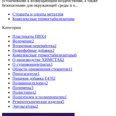
устойчивыми к возмущающим воздействиям, а также
безопасными для окружающей среды и о...
Стеараты и олеаты металлов
Комплексные термостабилизаторы
Категории
Пластикаты ПВХ
4
Волочение
2
Вторичная переработка
2
Гидрофобные добавки
2
Комплексные термостабилизаторы
6
О производстве ХИМСТАБ
2
О суперконцентратах
1
Области применения стеаратов
11
Пеногасители
1
Пищевая добавка Е470
2
Поливинилхлорид
2
Полимеры
3
Полистирол
2
Полиэтилен и полипропилен
1
Резинотехнические изделия
5
Эмульгаторы
2