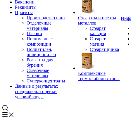
Вакансии
Реквизиты
Проекты
Производство шин
Стеараты и олеаты
Инф
Отделочные
металлов
материалы
Стеарат
Плёнки
кальция
Полимерные
Стеарат
композиции
магния
Полиэтилен,
Стеарат цинка
полипропилен
Реагенты для
бурения
Смазочные
Комплексные
материалы
термостабилизаторы
Суперконцентраты
Данные о результатах
специальной оценки
условий труда