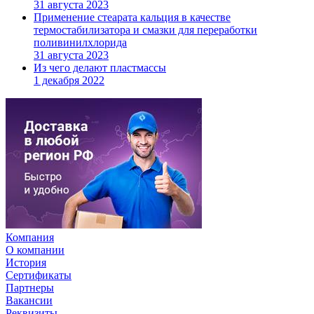
31 августа 2023
Применение стеарата кальция в качестве
термостабилизатора и смазки для переработки
поливинилхлорида
31 августа 2023
Из чего делают пластмассы
1 декабря 2022
Компания
О компании
История
Сертификаты
Партнеры
Вакансии
Реквизиты