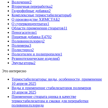
Волочение
2
Вторичная переработка
2
Гидрофобные добавки
2
Комплексные термостабилизаторы
6
О производстве ХИМСТАБ
2
О суперконцентратах
1
Области применения стеаратов
11
Пеногасители
1
Пищевая добавка Е470
2
Поливинилхлорид
2
Полимеры
3
Полистирол
2
Полиэтилен и полипропилен
1
Резинотехнические изделия
5
Эмульгаторы
2
Это интересно
Термостабилизаторы: виды, особенности, применение
10 апреля 2025
Виды и применение стабилизаторов полимеров
10 апреля 2025
Применение стеарата цинка в качестве
термостабилизатора и смазки для переработки
поливинилхлорида