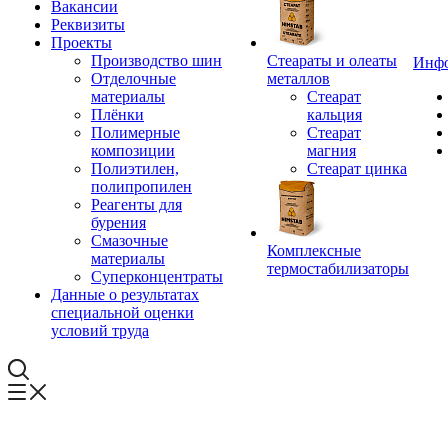
Вакансии
Реквизиты
Проекты
Производство шин
Стеараты и олеаты
Инф
Отделочные
металлов
материалы
Стеарат
Плёнки
кальция
Полимерные
Стеарат
композиции
магния
Полиэтилен,
Стеарат цинка
полипропилен
Реагенты для
бурения
Смазочные
Комплексные
материалы
термостабилизаторы
Суперконцентраты
Данные о результатах
специальной оценки
условий труда