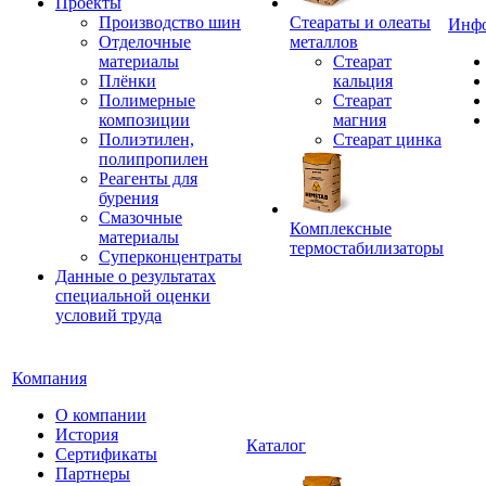
Проекты
Производство шин
Стеараты и олеаты
Инф
Отделочные
металлов
материалы
Стеарат
Плёнки
кальция
Полимерные
Стеарат
композиции
магния
Полиэтилен,
Стеарат цинка
полипропилен
Реагенты для
бурения
Смазочные
Комплексные
материалы
термостабилизаторы
Суперконцентраты
Данные о результатах
специальной оценки
условий труда
Компания
О компании
История
Каталог
Сертификаты
Партнеры