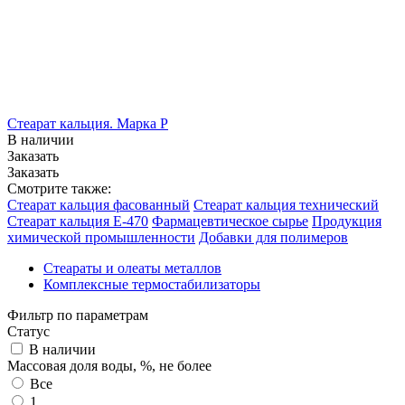
Стеарат кальция. Марка P
В наличии
Заказать
Заказать
Смотрите также:
Стеарат кальция фасованный
Стеарат кальция технический
Стеарат кальция Е-470
Фармацевтическое сырье
Продукция
химической промышленности
Добавки для полимеров
Стеараты и олеаты металлов
Комплексные термостабилизаторы
Фильтр по параметрам
Статус
В наличии
Массовая доля воды, %, не более
Все
1