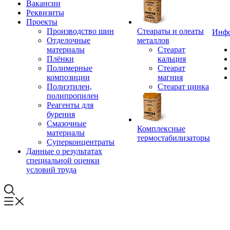
Вакансии
Реквизиты
Проекты
Производство шин
Стеараты и олеаты
Инф
Отделочные
металлов
материалы
Стеарат
Плёнки
кальция
Полимерные
Стеарат
композиции
магния
Полиэтилен,
Стеарат цинка
полипропилен
Реагенты для
бурения
Смазочные
Комплексные
материалы
термостабилизаторы
Суперконцентраты
Данные о результатах
специальной оценки
условий труда