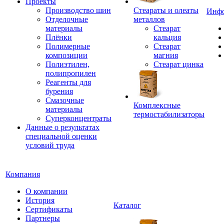
Проекты
Производство шин
Стеараты и олеаты
Инф
Отделочные
металлов
материалы
Стеарат
Плёнки
кальция
Полимерные
Стеарат
композиции
магния
Полиэтилен,
Стеарат цинка
полипропилен
Реагенты для
бурения
Смазочные
Комплексные
материалы
термостабилизаторы
Суперконцентраты
Данные о результатах
специальной оценки
условий труда
Компания
О компании
История
Каталог
Сертификаты
Партнеры