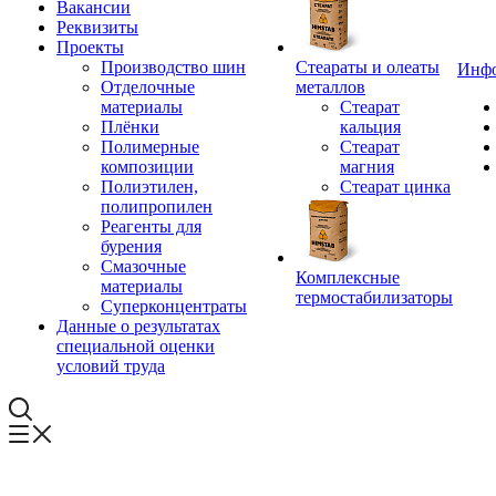
Вакансии
Реквизиты
Проекты
Производство шин
Стеараты и олеаты
Инф
Отделочные
металлов
материалы
Стеарат
Плёнки
кальция
Полимерные
Стеарат
композиции
магния
Полиэтилен,
Стеарат цинка
полипропилен
Реагенты для
бурения
Смазочные
Комплексные
материалы
термостабилизаторы
Суперконцентраты
Данные о результатах
специальной оценки
условий труда