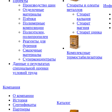
Проекты
Производство шин
Стеараты и олеаты
Инф
Отделочные
металлов
материалы
Стеарат
Плёнки
кальция
Полимерные
Стеарат
композиции
магния
Полиэтилен,
Стеарат цинка
полипропилен
Реагенты для
бурения
Смазочные
Комплексные
материалы
термостабилизаторы
Суперконцентраты
Данные о результатах
специальной оценки
условий труда
Компания
О компании
История
Каталог
Сертификаты
Партнеры