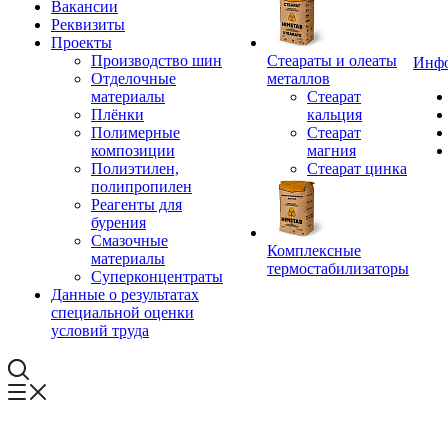
Вакансии
Реквизиты
Проекты
Производство шин
Стеараты и олеаты
Инф
Отделочные
металлов
материалы
Стеарат
Плёнки
кальция
Полимерные
Стеарат
композиции
магния
Полиэтилен,
Стеарат цинка
полипропилен
Реагенты для
бурения
Смазочные
Комплексные
материалы
термостабилизаторы
Суперконцентраты
Данные о результатах
специальной оценки
условий труда