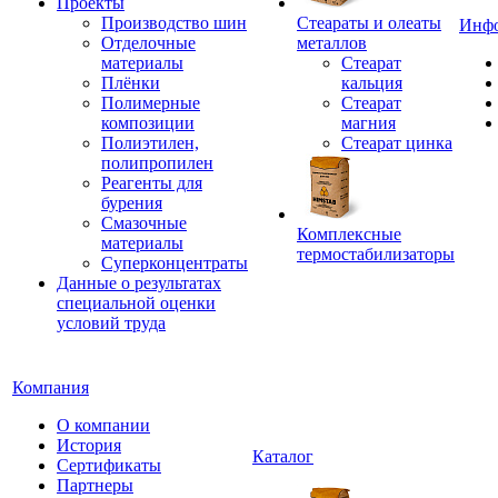
Проекты
Производство шин
Стеараты и олеаты
Инф
Отделочные
металлов
материалы
Стеарат
Плёнки
кальция
Полимерные
Стеарат
композиции
магния
Полиэтилен,
Стеарат цинка
полипропилен
Реагенты для
бурения
Смазочные
Комплексные
материалы
термостабилизаторы
Суперконцентраты
Данные о результатах
специальной оценки
условий труда
Компания
О компании
История
Каталог
Сертификаты
Партнеры