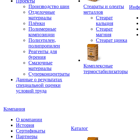
Проекты
Производство шин
Стеараты и олеаты
Инф
Отделочные
металлов
материалы
Стеарат
Плёнки
кальция
Полимерные
Стеарат
композиции
магния
Полиэтилен,
Стеарат цинка
полипропилен
Реагенты для
бурения
Смазочные
Комплексные
материалы
термостабилизаторы
Суперконцентраты
Данные о результатах
специальной оценки
условий труда
Компания
О компании
История
Каталог
Сертификаты
Партнеры