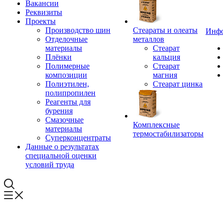
Вакансии
Реквизиты
Проекты
Производство шин
Стеараты и олеаты
Инф
Отделочные
металлов
материалы
Стеарат
Плёнки
кальция
Полимерные
Стеарат
композиции
магния
Полиэтилен,
Стеарат цинка
полипропилен
Реагенты для
бурения
Смазочные
Комплексные
материалы
термостабилизаторы
Суперконцентраты
Данные о результатах
специальной оценки
условий труда