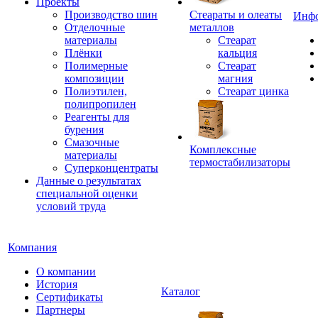
Проекты
Производство шин
Стеараты и олеаты
Инф
Отделочные
металлов
материалы
Стеарат
Плёнки
кальция
Полимерные
Стеарат
композиции
магния
Полиэтилен,
Стеарат цинка
полипропилен
Реагенты для
бурения
Смазочные
Комплексные
материалы
термостабилизаторы
Суперконцентраты
Данные о результатах
специальной оценки
условий труда
Компания
О компании
История
Каталог
Сертификаты
Партнеры