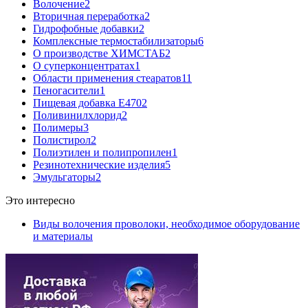
Волочение
2
Вторичная переработка
2
Гидрофобные добавки
2
Комплексные термостабилизаторы
6
О производстве ХИМСТАБ
2
О суперконцентратах
1
Области применения стеаратов
11
Пеногасители
1
Пищевая добавка Е470
2
Поливинилхлорид
2
Полимеры
3
Полистирол
2
Полиэтилен и полипропилен
1
Резинотехнические изделия
5
Эмульгаторы
2
Это интересно
Виды волочения проволоки, необходимое оборудование
и материалы