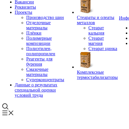
Вакансии
Реквизиты
Проекты
Производство шин
Стеараты и олеаты
Инф
Отделочные
металлов
материалы
Стеарат
Плёнки
кальция
Полимерные
Стеарат
композиции
магния
Полиэтилен,
Стеарат цинка
полипропилен
Реагенты для
бурения
Смазочные
Комплексные
материалы
термостабилизаторы
Суперконцентраты
Данные о результатах
специальной оценки
условий труда