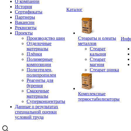
О компании
История
Каталог
Сертификаты
Партнеры
Вакансии
Реквизиты
Проекты
Производство шин
Стеараты и олеаты
Инф
Отделочные
металлов
материалы
Стеарат
Плёнки
кальция
Полимерные
Стеарат
композиции
магния
Полиэтилен,
Стеарат цинка
полипропилен
Реагенты для
бурения
Смазочные
Комплексные
материалы
термостабилизаторы
Суперконцентраты
Данные о результатах
специальной оценки
условий труда