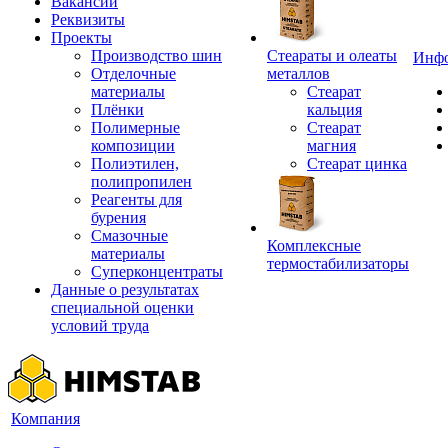
Вакансии
Реквизиты
Проекты
Производство шин
Стеараты и олеаты
Инф
Отделочные
металлов
материалы
Стеарат
Плёнки
кальция
Полимерные
Стеарат
композиции
магния
Полиэтилен,
Стеарат цинка
полипропилен
Реагенты для
бурения
Смазочные
Комплексные
материалы
термостабилизаторы
Суперконцентраты
Данные о результатах
специальной оценки
условий труда
Компания