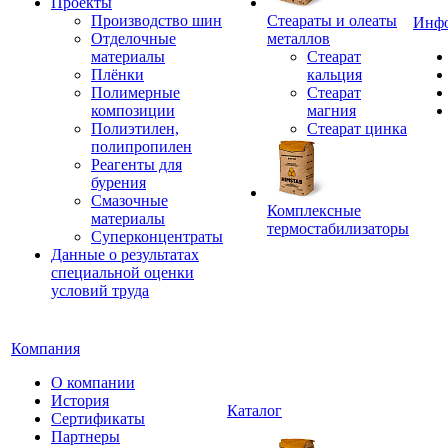
Проекты
Производство шин
Стеараты и олеаты
Инф
Отделочные
металлов
материалы
Стеарат
Плёнки
кальция
Полимерные
Стеарат
композиции
магния
Полиэтилен,
Стеарат цинка
полипропилен
Реагенты для
бурения
Смазочные
Комплексные
материалы
термостабилизаторы
Суперконцентраты
Данные о результатах
специальной оценки
условий труда
Компания
О компании
История
Каталог
Сертификаты
Партнеры