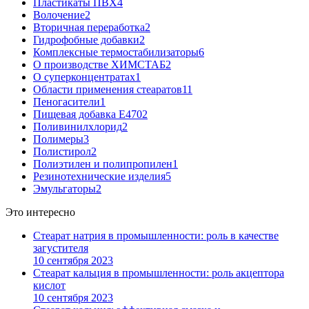
Пластикаты ПВХ
4
Волочение
2
Вторичная переработка
2
Гидрофобные добавки
2
Комплексные термостабилизаторы
6
О производстве ХИМСТАБ
2
О суперконцентратах
1
Области применения стеаратов
11
Пеногасители
1
Пищевая добавка Е470
2
Поливинилхлорид
2
Полимеры
3
Полистирол
2
Полиэтилен и полипропилен
1
Резинотехнические изделия
5
Эмульгаторы
2
Это интересно
Стеарат натрия в промышленности: роль в качестве
загустителя
10 сентября 2023
Стеарат кальция в промышленности: роль акцептора
кислот
10 сентября 2023