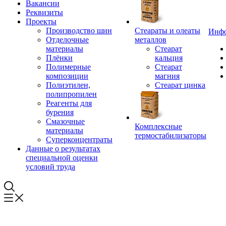
Вакансии
Реквизиты
Проекты
Производство шин
Стеараты и олеаты
Инф
Отделочные
металлов
материалы
Стеарат
Плёнки
кальция
Полимерные
Стеарат
композиции
магния
Полиэтилен,
Стеарат цинка
полипропилен
Реагенты для
бурения
Смазочные
Комплексные
материалы
термостабилизаторы
Суперконцентраты
Данные о результатах
специальной оценки
условий труда