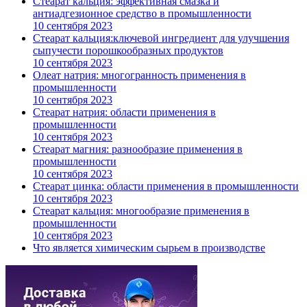
Стеарат кальция: эффективная смазка и
антиадгезионное средство в промышленности
10 сентября 2023
Стеарат кальция:ключевой ингредиент для улучшения
сыпучести порошкообразных продуктов
10 сентября 2023
Олеат натрия: многогранность применения в
промышленности
10 сентября 2023
Стеарат натрия: области применения в
промышленности
10 сентября 2023
Стеарат магния: разнообразие применения в
промышленности
10 сентября 2023
Стеарат цинка: области применения в промышленности
10 сентября 2023
Стеарат кальция: многообразие применения в
промышленности
10 сентября 2023
Что является химическим сырьем в производстве