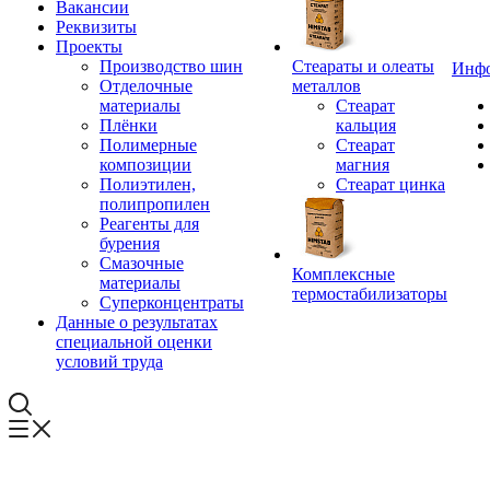
Вакансии
Реквизиты
Проекты
Производство шин
Стеараты и олеаты
Инф
Отделочные
металлов
материалы
Стеарат
Плёнки
кальция
Полимерные
Стеарат
композиции
магния
Полиэтилен,
Стеарат цинка
полипропилен
Реагенты для
бурения
Смазочные
Комплексные
материалы
термостабилизаторы
Суперконцентраты
Данные о результатах
специальной оценки
условий труда