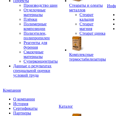
Проекты
Производство шин
Стеараты и олеаты
Инф
Отделочные
металлов
материалы
Стеарат
Плёнки
кальция
Полимерные
Стеарат
композиции
магния
Полиэтилен,
Стеарат цинка
полипропилен
Реагенты для
бурения
Смазочные
Комплексные
материалы
термостабилизаторы
Суперконцентраты
Данные о результатах
специальной оценки
условий труда
Компания
О компании
История
Каталог
Сертификаты
Партнеры