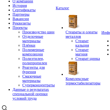
О компании
История
Каталог
Сертификаты
Партнеры
Вакансии
Реквизиты
Проекты
Производство шин
Стеараты и олеаты
Инф
Отделочные
металлов
материалы
Стеарат
Плёнки
кальция
Полимерные
Стеарат
композиции
магния
Полиэтилен,
Стеарат цинка
полипропилен
Реагенты для
бурения
Смазочные
Комплексные
материалы
термостабилизаторы
Суперконцентраты
Данные о результатах
специальной оценки
условий труда