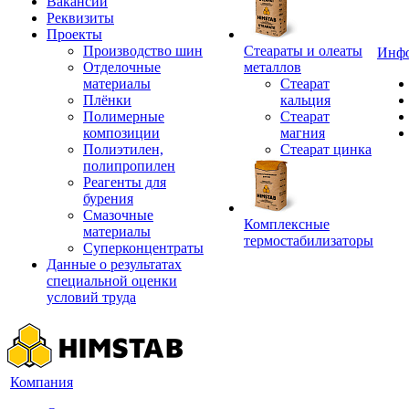
Вакансии
Реквизиты
Проекты
Производство шин
Стеараты и олеаты
Инф
Отделочные
металлов
материалы
Стеарат
Плёнки
кальция
Полимерные
Стеарат
композиции
магния
Полиэтилен,
Стеарат цинка
полипропилен
Реагенты для
бурения
Смазочные
Комплексные
материалы
термостабилизаторы
Суперконцентраты
Данные о результатах
специальной оценки
условий труда
Компания